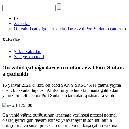
Ev
Xəbərlər
On vahid çat yığıcıları vaxtından əvvəl Port Sudan-a çatdırıldı
Xəbərlər
Şirkət xəbərləri
Sənaye xəbərləri
On vahid çat yığıcıları vaxtından əvvəl Port Sudan-
a çatdırıldı
16 yanvar 2021-ci ildə, on ədəd SANY SRSC45H1 çatma yığma
dəsti, bu avadanlıq dəsti Afrikanın şimalındakı limana gəldikdən
yalnız bir həftə sonra Port Sudan'da tam olaraq istismara verildi.
On vahid yığma qurğusunun istismara verilməsi prosesi normal
olaraq iyirmi gün davam edir və yanvar ayının sonunu bütün
quraşdırma və sınaq prosesləri üçün təxmini başa çatma vaxtına