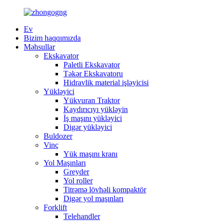
Ev
Bizim haqqımızda
Məhsullar
Ekskavator
Paletli Ekskavator
Təkər Ekskavatoru
Hidravlik material işləyicisi
Yükləyici
Yükvuran Traktor
Kaydırıcıyı yükləyin
İş maşını yükləyici
Digər yükləyici
Buldozer
Vinç
Yük maşını kranı
Yol Maşınları
Greyder
Yol roller
Titrəmə lövhəli kompaktör
Digər yol maşınları
Forklift
Telehandler