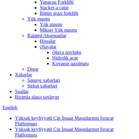
Yanacaq Forklifti
Stacker-ə çatın
Bütün ərazi forklifti
Yük maşını
Yük maşını
Mikser Yük maşını
Ralated Aksesuarlar
Hissələr
Əlavələr
Əlavə qovluğu
Hidrolik açar
Kovanın qazılması
Digər
Xəbərlər
Sənaye xəbərləri
Şirkət xəbərləri
Suallar
Bizimlə əlaqə saxlayın
English
Yüksək keyfiyyətli Çin İnşaat Maşınlarının İxracat
Platforması
Yüksək keyfiyyətli Çin İnşaat Maşınlarının İxracat
Platforması