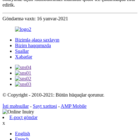
edirik.
Göndərmə vaxtı: 16 yanvar-2021
Bizimlə əlaqə saxlayın
Bizim haqqımızda
Suallar
Xəbərlər
© Copyright - 2010-2021: Bütün hüquqlar qorunur.
İsti məhsullar
-
Sayt xəritəsi
-
AMP Mobile
E-poçt göndər
x
English
French