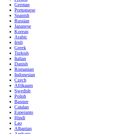
German
Portuguese
Spanish
Russian
Japanese
Korean
Arabic
Irish
Greek
Turkish
Italian
Danish
Romanian
Indonesian
Czech
Afrikaans
Swedish
Polish
Basque
Catalan
Esperanto
Hindi
Lao
Albanian
Amharic