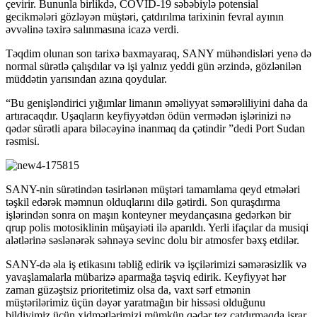
çevirir. Bununla birlikdə, COVID-19 səbəbiylə potensial
gecikmələri gözləyən müştəri, çatdırılma tarixinin fevral ayının
əvvəlinə təxirə salınmasına icazə verdi.
Təqdim olunan son tarixə baxmayaraq, SANY mühəndisləri yenə də
normal sürətlə çalışdılar və işi yalnız yeddi gün ərzində, gözlənilən
müddətin yarısından azına qoydular.
“Bu genişləndirici yığımlar limanın əməliyyat səmərəliliyini daha da
artıracaqdır. Uşaqların keyfiyyətdən ödün vermədən işlərinizi nə
qədər sürətli apara biləcəyinə inanmaq da çətindir ”dedi Port Sudan
rəsmisi.
SANY-nin sürətindən təsirlənən müştəri tamamlama qeyd etmələri
təşkil edərək məmnun olduqlarını dilə gətirdi. Son quraşdırma
işlərindən sonra on maşın konteyner meydançasına gedərkən bir
qrup polis motosiklinin müşayiəti ilə aparıldı. Yerli ifaçılar da musiqi
alətlərinə səslənərək səhnəyə sevinc dolu bir atmosfer bəxş etdilər.
SANY-də əla iş etikasını təbliğ edirik və işçilərimizi səmərəsizlik və
yavaşlamalarla mübarizə aparmağa təşviq edirik. Keyfiyyət hər
zaman güzəştsiz prioritetimiz olsa da, vaxt sərf etmənin
müştərilərimiz üçün dəyər yaratmağın bir hissəsi olduğunu
bildiyimiz üçün xidmətlərimizi mümkün qədər tez çatdırmaqda israr