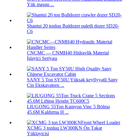
Yük maşını ...
Shantui 20 tonluq Buldozer paletli dozer SD20-
C6
CNCMC — CNMH40 Hidravlik Material
İşləyici Seriyası
SANY 5 Ton SY50U Yüksək keyfiyyətli Sany
Çin Ekskavatoru ...
LIUGONG 55Ton Kamyon Vinç 5 Bölmə
45.6M Kaldırma H ...
XCMG 3 tonluq LW300KN Ön Təkər
Yükləyicisi