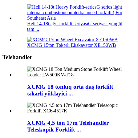
Heli 14-18t ağır forklift seriyasıG seriyası yüngül
tam ...
XCMG 15ton Təkərli Ekskavator XE150WB
Telehandler
XCMG 18 tonluq orta daş forklift
təkərli yükləyici ...
XCMG 4,5 ton 17m Telehandler
Teleskopik Forklift ...