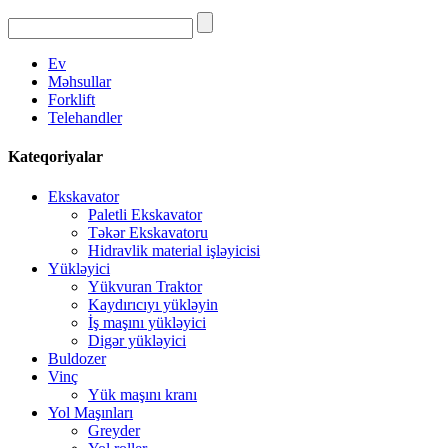
Ev
Məhsullar
Forklift
Telehandler
Kateqoriyalar
Ekskavator
Paletli Ekskavator
Təkər Ekskavatoru
Hidravlik material işləyicisi
Yükləyici
Yükvuran Traktor
Kaydırıcıyı yükləyin
İş maşını yükləyici
Digər yükləyici
Buldozer
Vinç
Yük maşını kranı
Yol Maşınları
Greyder