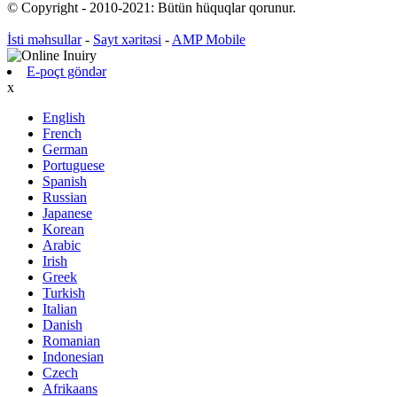
© Copyright - 2010-2021: Bütün hüquqlar qorunur.
İsti məhsullar
-
Sayt xəritəsi
-
AMP Mobile
E-poçt göndər
x
English
French
German
Portuguese
Spanish
Russian
Japanese
Korean
Arabic
Irish
Greek
Turkish
Italian
Danish
Romanian
Indonesian
Czech
Afrikaans