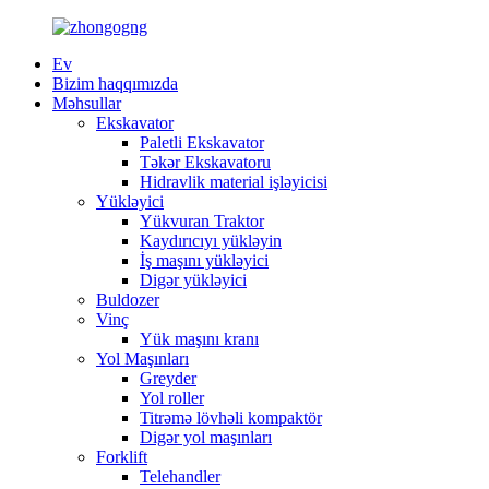
Ev
Bizim haqqımızda
Məhsullar
Ekskavator
Paletli Ekskavator
Təkər Ekskavatoru
Hidravlik material işləyicisi
Yükləyici
Yükvuran Traktor
Kaydırıcıyı yükləyin
İş maşını yükləyici
Digər yükləyici
Buldozer
Vinç
Yük maşını kranı
Yol Maşınları
Greyder
Yol roller
Titrəmə lövhəli kompaktör
Digər yol maşınları
Forklift
Telehandler