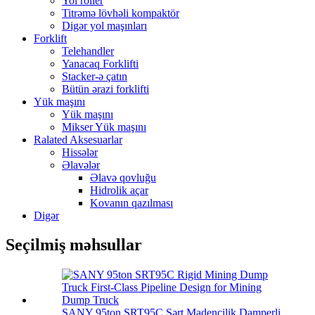
Yol roller
Titrəmə lövhəli kompaktör
Digər yol maşınları
Forklift
Telehandler
Yanacaq Forklifti
Stacker-ə çatın
Bütün ərazi forklifti
Yük maşını
Yük maşını
Mikser Yük maşını
Ralated Aksesuarlar
Hissələr
Əlavələr
Əlavə qovluğu
Hidrolik açar
Kovanın qazılması
Digər
Seçilmiş məhsullar
SANY 95ton SRT95C Sərt Madencilik Damperli