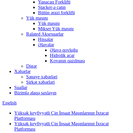
Yanacaq Forklifti
Stacker-ə çatın
Bütün ərazi forklifti
Yük maşını
Yük maşını
Mikser Yük maşını
Ralated Aksesuarlar
Hissələr
Əlavələr
Əlavə qovluğu
Hidrolik açar
Kovanın qazılması
Digər
Xəbərlər
Sənaye xəbərləri
Şirkət xəbərləri
Suallar
Bizimlə əlaqə saxlayın
English
Yüksək keyfiyyətli Çin İnşaat Maşınlarının İxracat
Platforması
Yüksək keyfiyyətli Çin İnşaat Maşınlarının İxracat
Platforması