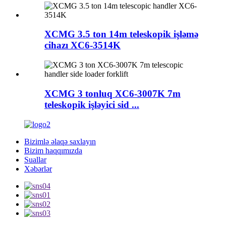
XCMG 3.5 ton 14m teleskopik işləmə
cihazı XC6-3514K
XCMG 3 tonluq XC6-3007K 7m
teleskopik işləyici sid ...
Bizimlə əlaqə saxlayın
Bizim haqqımızda
Suallar
Xəbərlər